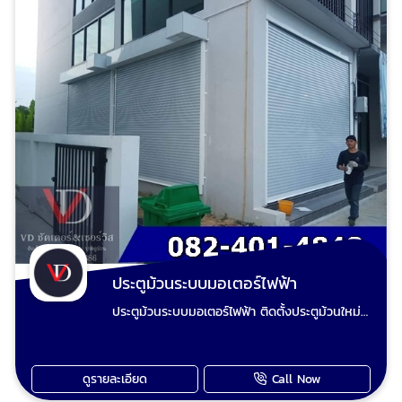
ประตูม้วนพบบ่อยที่เราแก้ไขได้ ประตูม้วนไฟฟ้าไม่
ทำงาน / กดรีโมทไม่ได้: อาจเกิดจากมอเตอร์เสีย,
ระบบไฟมีปัญหา, หรือรีโมทชำรุด ประตูม้วนติดขัด /
เปิดปิดไม่สุด: อาจเกิดจากรางประตูเสียหาย, ใบ
ประตูชำรุด, หรือเพลาไม่ได้ระดับ ประตูม้วนเอียง /
ตกราง: เป็นปัญหาที่ต้องแก้ไขโดยเร็วเพื่อป้องกัน
ความเสียหายที่มากขึ้น ประตูม้วนมีเสียงดังผิด
ปกติ: อาจบ่งบอกถึงความผิดปกติของมอเตอร์,
สปริง, หรือชิ้นส่วนอื่นๆ ที่ต้องการการหล่อลื่นหรือ
เปลี่ยน ประตูม้วนมือดึงเปิดยาก / สปริงหัก: ทำให้
การใช้งานไม่สะดวกและอาจเป็นอันตราย ประตูม้วน
มือดึงเสีย ประตูม้วนไฟฟ้าเสีย มอเตอร์ประตูม้วนไม่
ทำงานซ่อมได้ ช่างวี รับซ่อมประตูม้วนทุกระบบและ
รับปรับปรุงประตูเหล็กม้วนเดิมทำสีใหม่ตามชอบ รับ
รื้อประตูม้วนเก่าผุงพังเสียหาย และเปลี่ยนเป็นประตู
ประตูม้วนระบบมอเตอร์ไฟฟ้า
ม้วนใหม่ ขายอะไหล่ประตูม้วน ขายรีโมทประตูม้วน
ประตูม้วนระบบมอเตอร์ไฟฟ้า ติดตั้งประตูม้วนใหม่
ทุกชนิด ติดต่อเราเพื่อปรึกษาและรับบริการซ่อม
แปลงประตูม้วนมือดึงเป็นประตูม้วนไฟฟ้า ปรับปรุง
ประตูม้วนในบางบอน อย่ารอช้าให้ปัญหาประตูม้วน
ประตูม้วนและซ่อมประตูม้วนทุกระบบ เรียกใช้ วีดี
สร้างความกังวลใจให้กับคุณ หากคุณกำลังมอง
ชัตเตอร์ งานยากงานไกล งานใหญ่งานเล็ก ทีมงาน
หาบริการ รับซ่อมประตูม้วน บางบอน ที่รวดเร็ว เชื่อ
ดูรายละเอียด
Call Now
ช่างวี เต็มใจให้บริการเก็บงานเรียบร้อย ไม่มั่วไม่ชุ่ย
ถือได้ และมีคุณภาพ ติดต่อเราได้ทันที ทีมช่างผู้