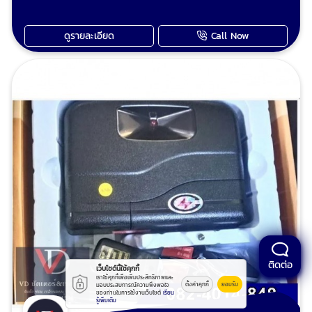
ตลาดสด ร้บติดตั้งประตูม้วนโรงงาน รับติดตั้ง
ประตูม้วนโกดัง-คลังสินค้า ใช้ประตูเหล็กม้วน
ดูรายละเอียด
Call Now
คุณภาพดี งานติดตั้งประณีตเรียบร้อยสวยเนียน
รูดประตูขึ้นลงลื่นเบาแรง ช่างเป็นงาน ทำงานไว
เก็บงานเรียบร้อย-ไม่สกปรก ไม่ชุ่ย-ไม่มักง่าย
ตรวจสอบงานก่อนส่งมอบ นัดช่างประตูม้วนวัด
หน้างาน ตีราคา โทร : 0824014848 ช่างวี Line
: 0824014848 เพจร้านวีดี ชัตเตอร์ประตูม้วน
ติดต่อ
เว็บไซต์นี้ใช้คุกกี้
เราใช้คุกกี้เพื่อเพิ่มประสิทธิภาพและ
ตั้งค่าคุกกี้
ยอมรับ
มอบประสบการณ์ความพึงพอใจ
ของท่านในการใช้งานเว็บไซต์
เรียน
รู้เพิ่มเติม