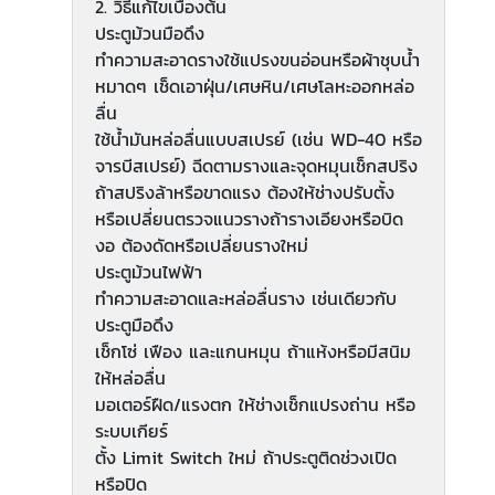
2. วิธีแก้ไขเบื้องต้น
ประตูม้วนมือดึง
ทำความสะอาดรางใช้แปรงขนอ่อนหรือผ้าชุบน้ำ
หมาดๆ เช็ดเอาฝุ่น/เศษหิน/เศษโลหะออกหล่อ
ลื่น
ใช้น้ำมันหล่อลื่นแบบสเปรย์ (เช่น WD-40 หรือ
จารบีสเปรย์) ฉีดตามรางและจุดหมุนเช็กสปริง
ถ้าสปริงล้าหรือขาดแรง ต้องให้ช่างปรับตั้ง
หรือเปลี่ยนตรวจแนวรางถ้ารางเอียงหรือบิด
งอ ต้องดัดหรือเปลี่ยนรางใหม่
ประตูม้วนไฟฟ้า
ทำความสะอาดและหล่อลื่นราง เช่นเดียวกับ
ประตูมือดึง
เช็กโซ่ เฟือง และแกนหมุน ถ้าแห้งหรือมีสนิม
ให้หล่อลื่น
มอเตอร์ฝืด/แรงตก ให้ช่างเช็กแปรงถ่าน หรือ
ระบบเกียร์
ตั้ง Limit Switch ใหม่ ถ้าประตูติดช่วงเปิด
หรือปิด