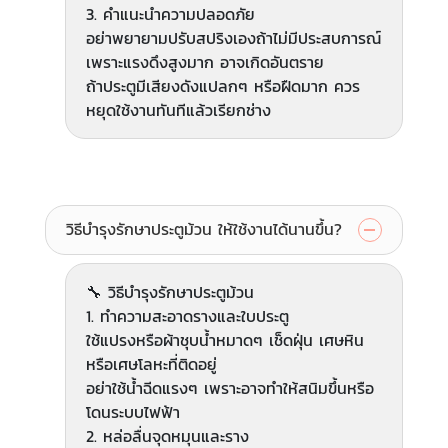
3. คำแนะนำความปลอดภัย
อย่าพยายามปรับสปริงเองถ้าไม่มีประสบการณ์
เพราะแรงดึงสูงมาก อาจเกิดอันตราย
ถ้าประตูมีเสียงดังแปลกๆ หรือฝืดมาก ควร
หยุดใช้งานทันทีแล้วเรียกช่าง
วิธีบำรุงรักษาประตูม้วน ให้ใช้งานได้นานขึ้น?
🔧 วิธีบำรุงรักษาประตูม้วน
1. ทำความสะอาดรางและใบประตู
ใช้แปรงหรือผ้าชุบน้ำหมาดๆ เช็ดฝุ่น เศษหิน
หรือเศษโลหะที่ติดอยู่
อย่าใช้น้ำฉีดแรงๆ เพราะอาจทำให้สนิมขึ้นหรือ
โดนระบบไฟฟ้า
2. หล่อลื่นจุดหมุนและราง