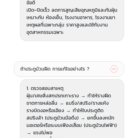
ข้อดี
เปิด–ปิดเร็ว ลดการสูญเสียอุณหภูมิและกันฝุ่น
เหมาะกับ ห้องเย็น, โรงงานอาหาร, โรงงานยา
เหตุผลที่เฉพาะกลุ่ม ราคาสูงและใช้กับงาน
อุตสาหกรรมเฉพาะ
ถ้าประตูม้วนฝืด การแก้ไขอย่างไร ?
1. ตรวจสอบสาเหตุ
ฝุ่น/เศษสิ่งสกปรกเกาะราง → ทำให้รางฝืด
ขาดการหล่อลื่น → แบริ่ง/สปริง/รางแห้ง
รางบิดงอหรือเอียง → ทำให้ใบประตูติด
สปริงล้า (ประตูม้วนมือดึง) → ยกขึ้นลงหนัก
มอเตอร์หรือระบบเฟืองเสื่อม (ประตูม้วนไฟฟ้า)
→ แรงไม่พอ