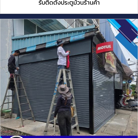
รับติดตั้งประตูม้วนร้านค้า