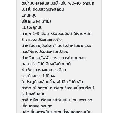
ใช้น้ำมันหล่อลื่นสเปรย์ (เช่น WD-40, จารบีส
เปรย์) ฉีดบริเวณรางเลื่อน
แกนหมุน
โซ่และเฟือง (ถ้ามี)
แบริ่ง/ลูกปืน
ทำทุก 2–3 เดือน หรือบ่อยขึ้นถ้าใช้งานหนัก
3. ตรวจสปริงและแรงดึง
สำหรับประตูมือดึง: ถ้าสปริงล้าหรือขาดแรง
ควรให้ช่างปรับตั้งหรือเปลี่ยน
สำหรับประตูไฟฟ้า: ตรวจการทำงานของ
มอเตอร์ว่าไม่มีเสียงดังผิดปกติ
4. เช็กแนวรางและการเลื่อน
รางต้องตรง ไม่บิดงอ
ใบประตูต้องเลื่อนขึ้นลงได้ลื่น ไม่ติดขัด
ถ้าติด ให้เช็กว่ามีเศษวัสดุหรือรางเบี้ยวหรือไม่
5. ป้องกันสนิม
ทาสีเคลือบหรือสเปรย์กันสนิม โดยเฉพาะจุด
เชื่อมต่อและรอยขูด
หลีกเลี่ยงการให้ประตูโดนน้ำฝนโดยตรงเป็น