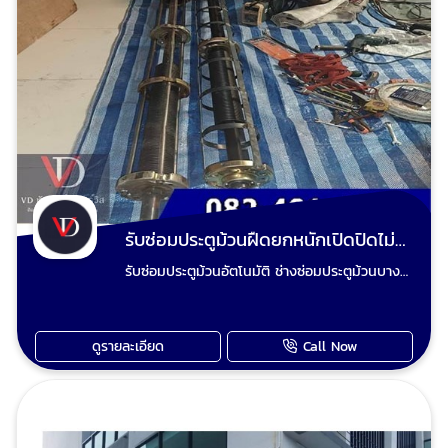
: 0824014848 ช่างวี Line : 0824014848 เพจ
ร้านวีดี ชัตเตอร์ประตูม้วน
รับซ่อมประตูม้วนฝืดยกหนักเปิดปิดไม่ลื่น
รับซ่อมประตูม้วนอัตโนมัติ ช่างซ่อมประตูม้วนบาง
บอน แก้ไขทุกปัญหาประตูม้วน โดยช่างผู้เชี่ยวชาญ
หากคุณกำลังประสบปัญหาประตูม้วนเสีย หรือ
ต้องการซ่อมแซมประตูม้วนในพื้นที่ บางบอน ไม่ว่า
ดูรายละเอียด
Call Now
จะเป็น ประตูม้วนไฟฟ้า ประตูม้วนอัตโนมัติ หรือ
ประตูม้วนมือดึง เราคือผู้ให้บริการที่คุณวางใจได้
ด้วยประสบการณ์และความเชี่ยวชาญในการ รับ
ซ่อมประตูม้วน มายาวนาน เราพร้อมแก้ไขทุกปัญหา
ของคุณอย่างรวดเร็วและมีประสิทธิภาพ ปัญหา