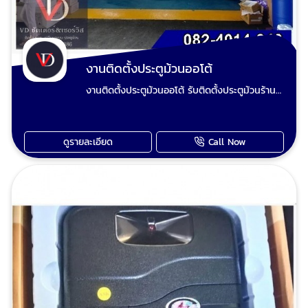
งานติดตั้งประตูม้วนออโต้
งานติดตั้งประตูม้วนออโต้ รับติดตั้งประตูม้วนร้าน
ค้า-อาคารพาณิชย์และแผงร้านค้าในศูนย์การค้า-
ตลาดสด ร้บติดตั้งประตูม้วนโรงงาน รับติดตั้ง
ประตูม้วนโกดัง-คลังสินค้า ใช้ประตูเหล็กม้วน
ดูรายละเอียด
Call Now
คุณภาพดี งานติดตั้งประณีตเรียบร้อยสวยเนียน
รูดประตูขึ้นลงลื่นเบาแรง ช่างเป็นงาน ทำงานไว
เก็บงานเรียบร้อย-ไม่สกปรก ไม่ชุ่ย-ไม่มักง่าย
ตรวจสอบงานก่อนส่งมอบ นัดช่างประตูม้วนวัด
หน้างาน ตีราคา โทร : 0824014848 ช่างวี Line
: 0824014848 เพจร้านวีดี ชัตเตอร์ประตูม้วน