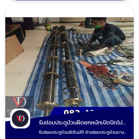
มั่วไม่ชุ่ย ไม่ฟันไม่แพง รับประกันคุณภาพทุกผลงาน
ประตูม้วนมือดึงเสีย ประตูม้วนไฟฟ้าเสีย มอเตอร์
ประตูม้วนไม่ทำงานซ่อมได้ ช่างวี รับซ่อมประตูม้วน
ทุกระบบและรับปรับปรุงประตูเหล็กม้วนเดิมทำสีใหม่
ตามชอบ รับรื้อประตูม้วนเก่าผุงพังเสียหาย และ
เปลี่ยนเป็นประตูม้วนใหม่ ขายอะไหล่ประตูม้วน ขาย
รีโมทประตูม้วน อะไหล่ประตูม้วน ทุกชนิด นัดช่าง
ประตูม้วนวัดหน้างาน ตีราคา โทร
: 0824014848 ช่างวี Line : 0824014848 เพจ
ร้านวีดี ชัตเตอร์ประตูม้วน
รับซ่อมประตูม้วนฝืดยกหนักเปิดปิดไม่ลื่น
รับซ่อมประตูม้วนอัตโนมัติ ช่างซ่อมประตูม้วนบาง
บอน แก้ไขทุกปัญหาประตูม้วน โดยช่างผู้เชี่ยวชาญ